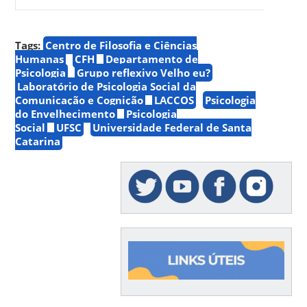
Tags:
Centro de Filosofia e Ciências
Humanas
CFH
Departamento de
Psicologia
Grupo reflexivo Velho eu?
Laboratório de Psicologia Social da
Comunicação e Cognição
LACCOS
Psicologia
do Envelhecimento
Psicologia
Social
UFSC
Universidade Federal de Santa
Catarina