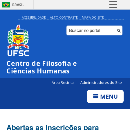
BRASIL
Simplifique!
ACESSIBILIDADE
ALTO CONTRASTE
MAPA DO SITE
Comunica BR
Participe
Acesso à informação
Legislação
Centro de Filosofia e
Canais
Ciências Humanas
Área Restrita
Administradores do Site
MENU
Abertas as inscrições para