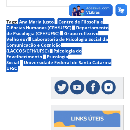
Tags:
Ana Maria Justo
Centro de Filosofia e
Ciências Humanas (CFH/UFSC)
Departamento
de Psicologia (CFH/UFSC)
Grupo reflexivo
Velho eu?
Laboratório de Psicologia Social da
Comunicação e Cognição
(LACCOS/CFH/UFSC)
Psicologia do
Envelhecimento
Psicologia
Social
Universidade Federal de Santa Catarina
UFSC