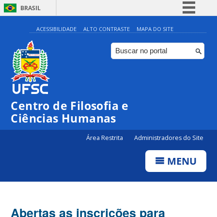
BRASIL
Simplifique!
ACESSIBILIDADE
ALTO CONTRASTE
MAPA DO SITE
Comunica BR
Participe
Acesso à informação
Legislação
Centro de Filosofia e
Canais
Ciências Humanas
Área Restrita
Administradores do Site
MENU
Abertas as inscrições para