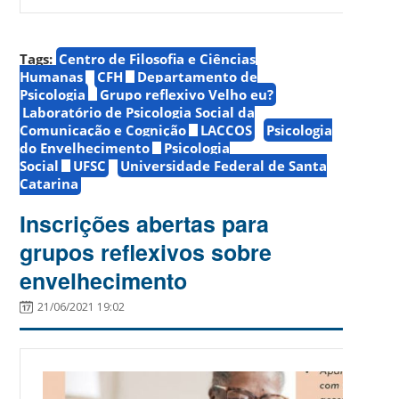
Tags:
Centro de Filosofia e Ciências
Humanas
CFH
Departamento de
Psicologia
Grupo reflexivo Velho eu?
Laboratório de Psicologia Social da
Comunicação e Cognição
LACCOS
Psicologia
do Envelhecimento
Psicologia
Social
UFSC
Universidade Federal de Santa
Catarina
Inscrições abertas para
grupos reflexivos sobre
envelhecimento
21/06/2021 19:02