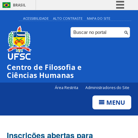
BRASIL
Simplifique!
ACESSIBILIDADE
ALTO CONTRASTE
MAPA DO SITE
Comunica BR
Participe
Acesso à informação
Legislação
Centro de Filosofia e
Canais
Ciências Humanas
Área Restrita
Administradores do Site
MENU
Inscrições abertas para