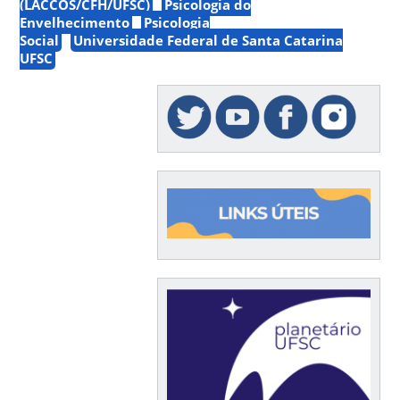
(LACCOS/CFH/UFSC)
Psicologia do
Envelhecimento
Psicologia
Social
Universidade Federal de Santa Catarina
UFSC