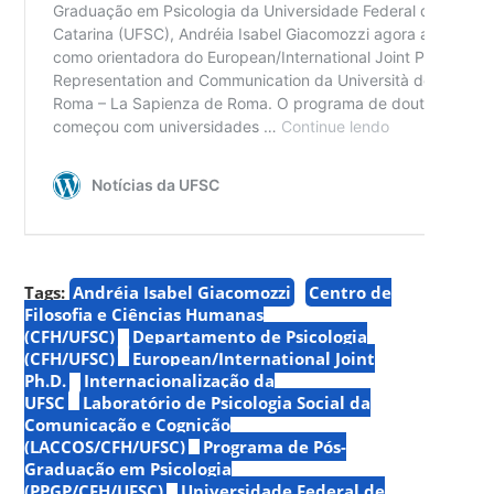
Tags:
Andréia Isabel Giacomozzi
Centro de
Filosofia e Ciências Humanas
(CFH/UFSC)
Departamento de Psicologia
(CFH/UFSC)
European/International Joint
Ph.D.
Internacionalização da
UFSC
Laboratório de Psicologia Social da
Comunicação e Cognição
(LACCOS/CFH/UFSC)
Programa de Pós-
Graduação em Psicologia
(PPGP/CFH/UFSC)
Universidade Federal de