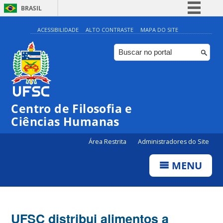
BRASIL
Simplifique!
ACESSIBILIDADE
ALTO CONTRASTE
MAPA DO SITE
Comunica BR
Participe
Acesso à informação
Legislação
Centro de Filosofia e
Canais
Ciências Humanas
Área Restrita
Administradores do Site
MENU
UFSC distribui alimentos a