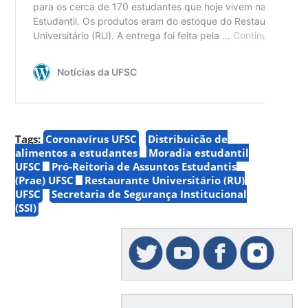
Tags:
Coronavírus UFSC
Distribuição de
alimentos a estudantes
Moradia estudantil
UFSC
Pró-Reitoria de Assuntos Estudantis
(Prae) UFSC
Restaurante Universitário (RU)
UFSC
Secretaria de Segurança Institucional
(SSI)