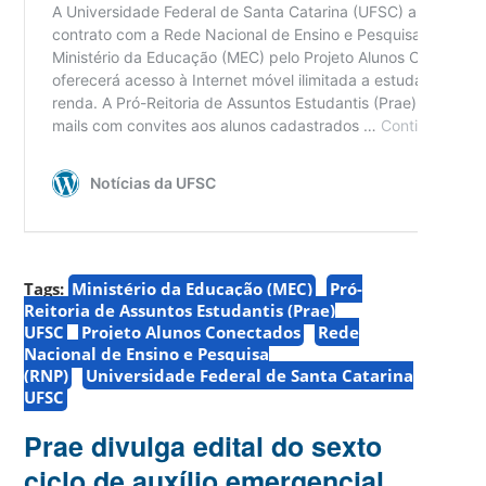
Tags:
Ministério da Educação (MEC)
Pró-
Reitoria de Assuntos Estudantis (Prae)
UFSC
Projeto Alunos Conectados
Rede
Nacional de Ensino e Pesquisa
(RNP)
Universidade Federal de Santa Catarina
UFSC
Prae divulga edital do sexto
ciclo de auxílio emergencial