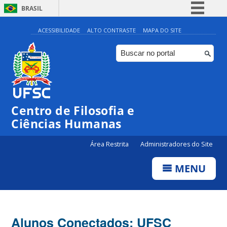
BRASIL
Simplifique!
ACESSIBILIDADE
ALTO CONTRASTE
MAPA DO SITE
Comunica BR
Participe
Acesso à informação
Legislação
Centro de Filosofia e
Canais
Ciências Humanas
Área Restrita
Administradores do Site
MENU
Alunos Conectados: UFSC