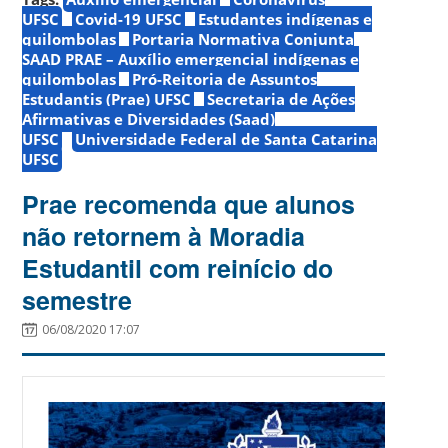
UFSC
Covid-19 UFSC
Estudantes indígenas e
quilombolas
Portaria Normativa Conjunta
SAAD PRAE – Auxílio emergencial indígenas e
quilombolas
Pró-Reitoria de Assuntos
Estudantis (Prae) UFSC
Secretaria de Ações
Afirmativas e Diversidades (Saad)
UFSC
Universidade Federal de Santa Catarina
UFSC
Prae recomenda que alunos
não retornem à Moradia
Estudantil com reinício do
semestre
06/08/2020 17:07