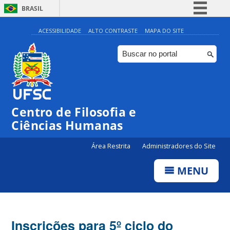
BRASIL
Simplifique!
ACESSIBILIDADE
ALTO CONTRASTE
MAPA DO SITE
Comunica BR
Participe
Acesso à informação
Legislação
Centro de Filosofia e
Canais
Ciências Humanas
Área Restrita
Administradores do Site
MENU
Inscrições para 5º ciclo do