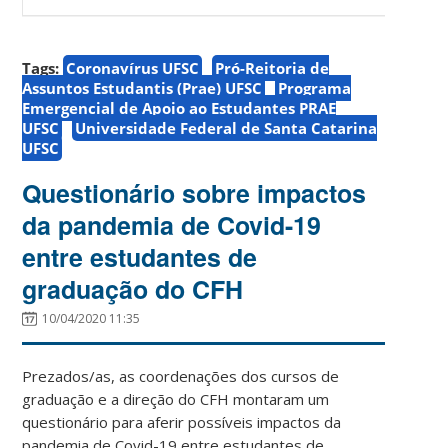
Tags:
Coronavírus UFSC
Pró-Reitoria de
Assuntos Estudantis (Prae) UFSC
Programa
Emergencial de Apoio ao Estudantes PRAE
UFSC
Universidade Federal de Santa Catarina
UFSC
Questionário sobre impactos
da pandemia de Covid-19
entre estudantes de
graduação do CFH
10/04/2020 11:35
Prezados/as, as coordenações dos cursos de
graduação e a direção do CFH montaram um
questionário para aferir possíveis impactos da
pandemia de Covid-19 entre estudantes de