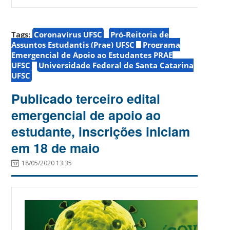
Tags:
Coronavírus UFSC
Pró-Reitoria de
Assuntos Estudantis (Prae) UFSC
Programa
Emergencial de Apoio ao Estudantes PRAE
UFSC
Universidade Federal de Santa Catarina
UFSC
Publicado terceiro edital
emergencial de apoio ao
estudante, inscrições iniciam
em 18 de maio
18/05/2020 13:35