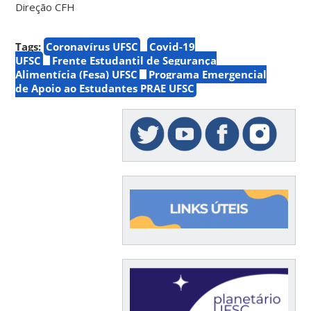
Direção CFH
Tags:
Coronavírus UFSC
Covid-19
UFSC
Frente Estudantil de Segurança
Alimentícia (Fesa) UFSC
Programa Emergencial
de Apoio ao Estudantes PRAE UFSC