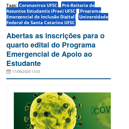
Tags:
Coronavírus UFSC
Pró-Reitoria de
Assuntos Estudantis (Prae) UFSC
Programa
Emergencial de Inclusão Digital
Universidade
Federal de Santa Catarina UFSC
Abertas as inscrições para o
quarto edital do Programa
Emergencial de Apoio ao
Estudante
17/06/2020 13:55