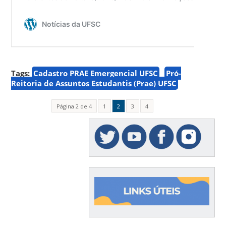
Tags:
Cadastro PRAE Emergencial UFSC
Pró-
Reitoria de Assuntos Estudantis (Prae) UFSC
Página 2 de 4
1
2
3
4