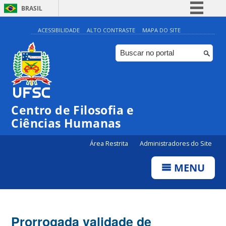
BRASIL
Simplifique!
ACESSIBILIDADE
ALTO CONTRASTE
MAPA DO SITE
Comunica BR
Participe
Acesso à informação
Legislação
Centro de Filosofia e
Canais
Ciências Humanas
Área Restrita
Administradores do Site
MENU
Prorrogada validade de