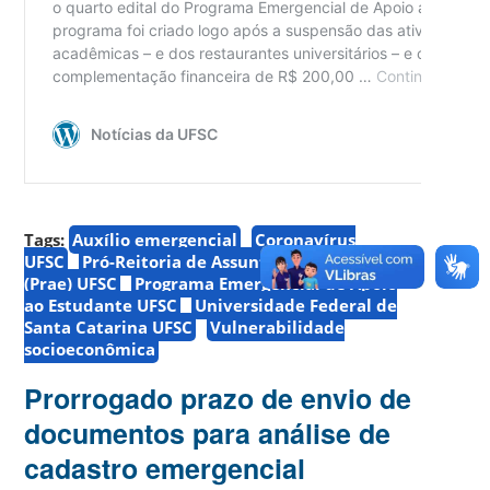
Tags:
Auxílio emergencial
Coronavírus
UFSC
Pró-Reitoria de Assuntos Estudantis
(Prae) UFSC
Programa Emergencial de Apoio
ao Estudante UFSC
Universidade Federal de
Santa Catarina UFSC
Vulnerabilidade
socioeconômica
Prorrogado prazo de envio de
documentos para análise de
cadastro emergencial