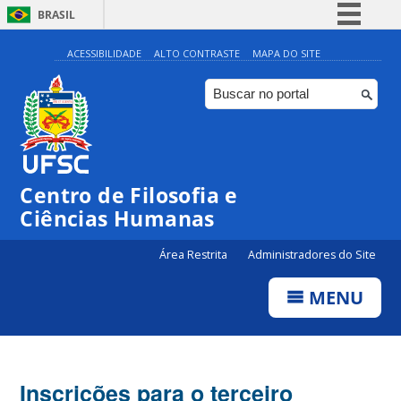
BRASIL
Simplifique!
ACESSIBILIDADE
ALTO CONTRASTE
MAPA DO SITE
Comunica BR
Participe
Acesso à informação
Legislação
Centro de Filosofia e
Canais
Ciências Humanas
Área Restrita
Administradores do Site
MENU
Inscrições para o terceiro