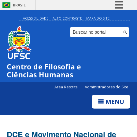
BRASIL
Simplifique!
ACESSIBILIDADE
ALTO CONTRASTE
MAPA DO SITE
Comunica BR
Participe
Acesso à informação
Legislação
Centro de Filosofia e
Canais
Ciências Humanas
Área Restrita
Administradores do Site
MENU
DCE e Movimento Nacional de