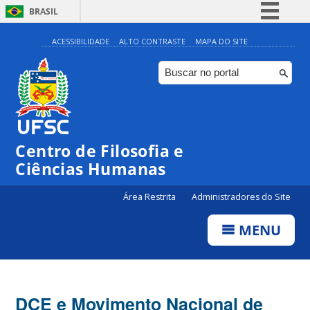
BRASIL
Simplifique!
ACESSIBILIDADE
ALTO CONTRASTE
MAPA DO SITE
Comunica BR
Participe
Acesso à informação
Legislação
Centro de Filosofia e
Canais
Ciências Humanas
Área Restrita
Administradores do Site
MENU
DCE e Movimento Nacional de