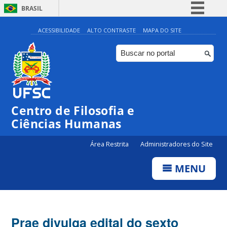
BRASIL
Simplifique!
ACESSIBILIDADE
ALTO CONTRASTE
MAPA DO SITE
Comunica BR
Participe
Acesso à informação
Legislação
Centro de Filosofia e
Canais
Ciências Humanas
Área Restrita
Administradores do Site
MENU
Prae divulga edital do sexto