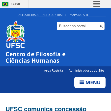
BRASIL
Simplifique!
ACESSIBILIDADE
ALTO CONTRASTE
MAPA DO SITE
Comunica BR
Participe
Acesso à informação
Legislação
Centro de Filosofia e
Canais
Ciências Humanas
Área Restrita
Administradores do Site
MENU
UFSC comunica concessão