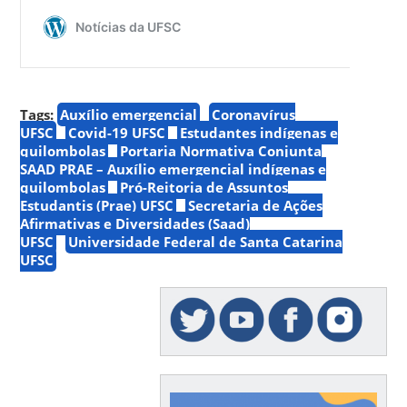
Tags:
Auxílio emergencial
Coronavírus
UFSC
Covid-19 UFSC
Estudantes indígenas e
quilombolas
Portaria Normativa Conjunta
SAAD PRAE – Auxílio emergencial indígenas e
quilombolas
Pró-Reitoria de Assuntos
Estudantis (Prae) UFSC
Secretaria de Ações
Afirmativas e Diversidades (Saad)
UFSC
Universidade Federal de Santa Catarina
UFSC