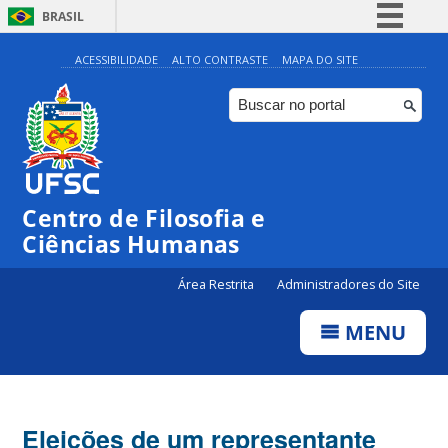
BRASIL
Simplifique!
ACESSIBILIDADE
ALTO CONTRASTE
MAPA DO SITE
Comunica BR
Participe
Acesso à informação
Legislação
Centro de Filosofia e
Canais
Ciências Humanas
Área Restrita
Administradores do Site
MENU
Eleições de um representante