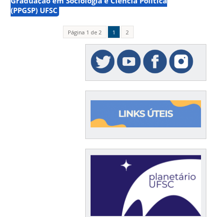
Graduação em Sociologia e Ciência Política
(PPGSP) UFSC
Página 1 de 2
1
2