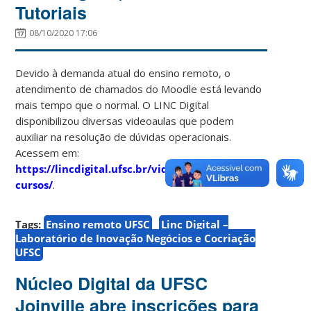
Tutoriais
08/10/2020 17:06
Devido à demanda atual do ensino remoto, o
atendimento de chamados do Moodle está levando
mais tempo que o normal. O LINC Digital
disponibilizou diversas videoaulas que podem
auxiliar na resolução de dúvidas operacionais.
Acessem em:
https://lincdigital.ufsc.br/videoaulas-dos-
cursos/
.
Tags:
Ensino remoto UFSC
Linc Digital –
Laboratório de Inovação Negócios e Cocriação
UFSC
Núcleo Digital da UFSC
Joinville abre inscrições para