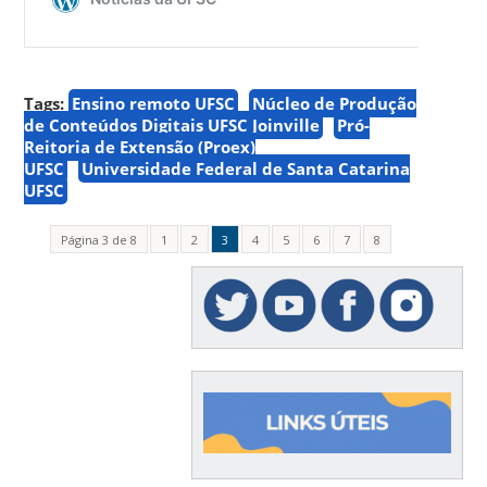
Tags:
Ensino remoto UFSC
Núcleo de Produção
de Conteúdos Digitais UFSC Joinville
Pró-
Reitoria de Extensão (Proex)
UFSC
Universidade Federal de Santa Catarina
UFSC
Página 3 de 8
1
2
3
4
5
6
7
8