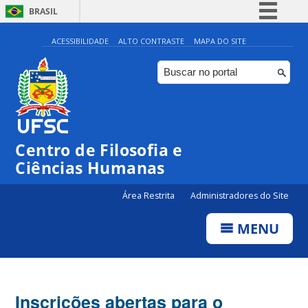
BRASIL
Simplifique!
ACESSIBILIDADE
ALTO CONTRASTE
MAPA DO SITE
Comunica BR
Participe
Acesso à informação
Legislação
Centro de Filosofia e
Canais
Ciências Humanas
Área Restrita
Administradores do Site
MENU
Inscrições abertas para o