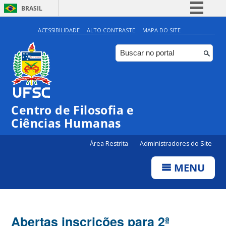
BRASIL
Simplifique!
ACESSIBILIDADE
ALTO CONTRASTE
MAPA DO SITE
Comunica BR
Participe
Acesso à informação
Legislação
Centro de Filosofia e
Canais
Ciências Humanas
Área Restrita
Administradores do Site
MENU
Abertas inscrições para 2ª