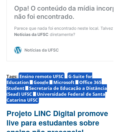
Tags:
Ensino remoto UFSC
G-Suite for
Education
Google
Microsoft
Office 365
Student
Secretaria de Educação a Distância
(Sead) UFSC
Universidade Federal de Santa
Catarina UFSC
Projeto LINC Digital promove
live para estudantes sobre
ensino não presencial