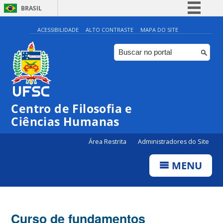
BRASIL
Simplifique!
ACESSIBILIDADE
ALTO CONTRASTE
MAPA DO SITE
Comunica BR
Participe
Acesso à informação
Legislação
Centro de Filosofia e
Canais
Ciências Humanas
Área Restrita
Administradores do Site
MENU
Curso de fundamentos