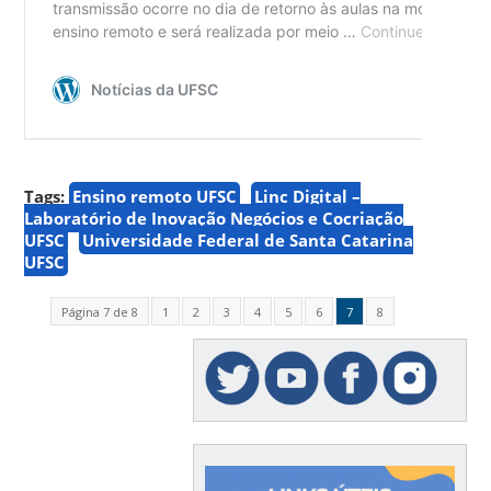
Tags:
Ensino remoto UFSC
Linc Digital –
Laboratório de Inovação Negócios e Cocriação
UFSC
Universidade Federal de Santa Catarina
UFSC
Página 7 de 8
1
2
3
4
5
6
7
8