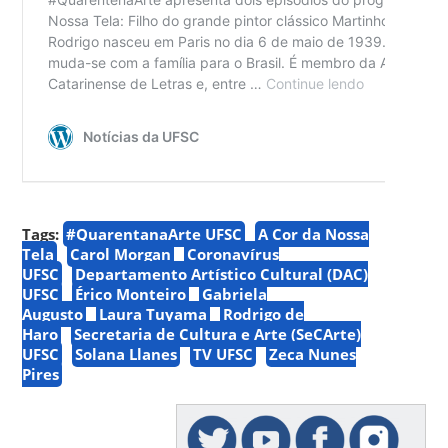
Tags:
#QuarentanaArte UFSC
A Cor da Nossa
Tela
Carol Morgan
Coronavírus
UFSC
Departamento Artístico Cultural (DAC)
UFSC
Érico Monteiro
Gabriela
Augusto
Laura Tuyama
Rodrigo de
Haro
Secretaria de Cultura e Arte (SeCArte)
UFSC
Solana Llanes
TV UFSC
Zeca Nunes
Pires