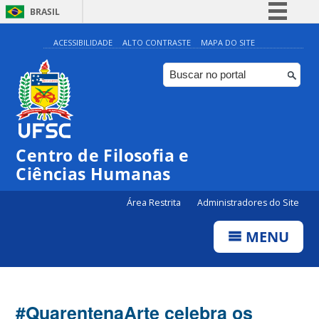
BRASIL
Simplifique!
ACESSIBILIDADE
ALTO CONTRASTE
MAPA DO SITE
Comunica BR
Participe
Acesso à informação
Legislação
Centro de Filosofia e
Canais
Ciências Humanas
Área Restrita
Administradores do Site
MENU
#QuarentenaArte celebra os