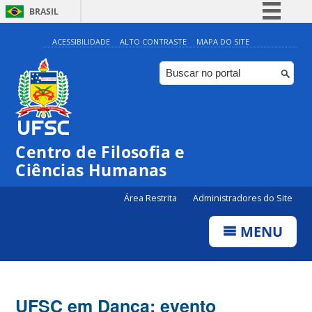
BRASIL
Simplifique!
ACESSIBILIDADE
ALTO CONTRASTE
MAPA DO SITE
Comunica BR
Participe
Acesso à informação
Legislação
Centro de Filosofia e
Canais
Ciências Humanas
Área Restrita
Administradores do Site
MENU
UFSC em Dança: evento