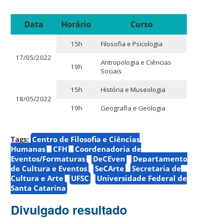
Data
Horário
Curso
15h
Filosofia e Psicologia
17/05/2022
Antropologia e Ciências
19h
Sociais
15h
História e Museologia
18/05/2022
19h
Geografia e Geologia
Tags:
Centro de Filosofia e Ciências
Humanas
CFH
Coordenadoria de
Eventos/Formaturas
DeCEven
Departamento
de Cultura e Eventos
SeCArte
Secretaria de
Cultura e Arte
UFSC
Universidade Federal de
Santa Catarina
Divulgado resultado