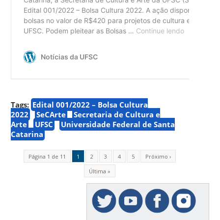
Tags:
Edital 001/2022 – Bolsa Cultura
2022
SeCArte
Secretaria de Cultura e
Arte
UFSC
Universidade Federal de Santa
Catarina
Página 1 de 11
1
2
3
4
5
Próximo ›
Última »