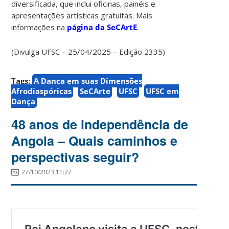
diversificada, que inclui oficinas, painéis e
apresentações artísticas gratuitas. Mais
informações na
página da SeCArtE
.
(Divulga UFSC – 25/04/2025 – Edição 2335)
Tags:
A Dança em suas Dimensões
Afrodiaspóricas
SeCArte
UFSC
UFSC em
Dança
48 anos de independência de
Angola – Quais caminhos e
perspectivas seguir?
27/10/2023 11:27