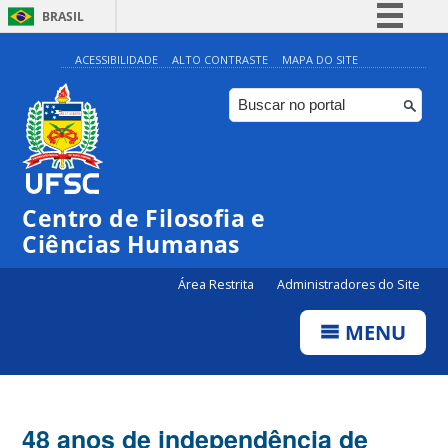
BRASIL
Simplifique!
ACESSIBILIDADE
ALTO CONTRASTE
MAPA DO SITE
Comunica BR
Participe
Acesso à informação
Legislação
Centro de Filosofia e
Canais
Ciências Humanas
Área Restrita
Administradores do Site
MENU
48 anos de independência de