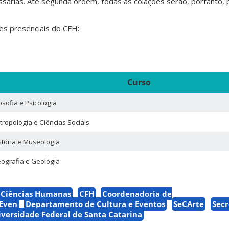
árias. Até segunda ordem, todas as colações serão, portanto, p
es presenciais do CFH:
Curso
losofia e Psicologia
tropologia e Ciências Sociais
stória e Museologia
ografia e Geologia
e Ciências Humanas
CFH
Coordenadoria de
Even
Departamento de Cultura e Eventos
SeCArte
Secr
versidade Federal de Santa Catarina