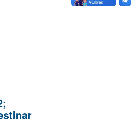
2;
estinar