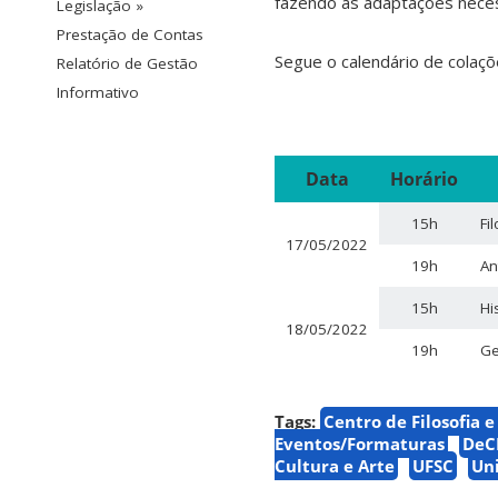
fazendo as adaptações necess
Legislação »
Prestação de Contas
Segue o calendário de colaçõ
Relatório de Gestão
Informativo
Data
Horário
15h
Fi
17/05/2022
19h
An
15h
Hi
18/05/2022
19h
Ge
Tags:
Centro de Filosofia 
Eventos/Formaturas
DeC
Cultura e Arte
UFSC
Uni