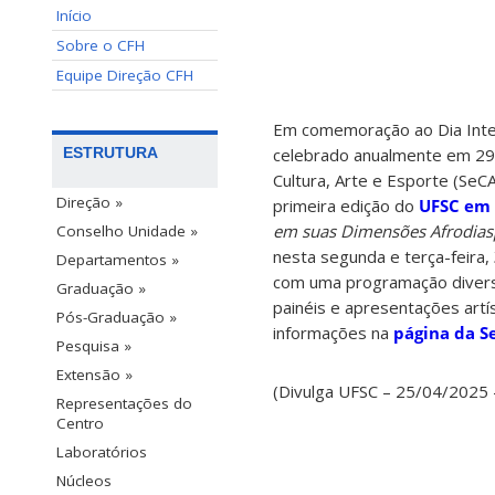
Início
Sobre o CFH
Equipe Direção CFH
Em comemoração ao Dia Inter
celebrado anualmente em 29 d
ESTRUTURA
Cultura, Arte e Esporte (SeCA
Direção »
primeira edição do
UFSC em
em suas Dimensões Afrodias
Conselho Unidade »
nesta segunda e terça-feira,
Departamentos »
com uma programação diversifi
Graduação »
painéis e apresentações artís
Pós-Graduação »
informações na
página da S
Pesquisa »
Extensão »
(Divulga UFSC – 25/04/2025 
Representações do
Centro
Laboratórios
Núcleos