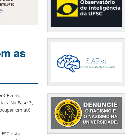
om as
DeCEven),
iais. Na Fase 3,
 ocupar em até
 UFSC está