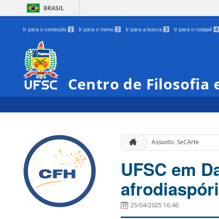
BRASIL
Ir para o conteúdo
1
Ir para o menu
2
Ir para a busca
3
Ir para o rodapé
4
Centro de Filosofia
Assunto: SeCArte
UFSC em Dan
afrodiaspóri
25/04/2025 16:46