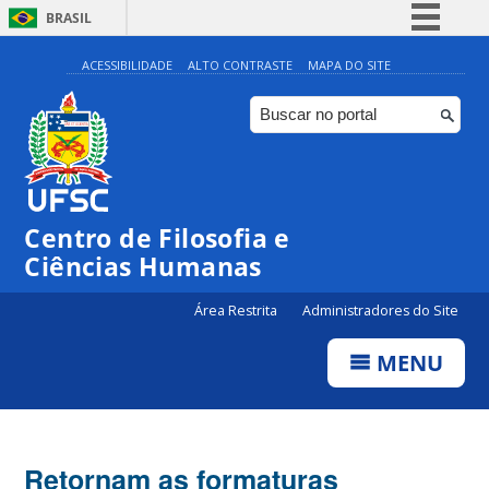
BRASIL
Simplifique!
ACESSIBILIDADE
ALTO CONTRASTE
MAPA DO SITE
Comunica BR
Participe
Acesso à informação
Legislação
Centro de Filosofia e
Canais
Ciências Humanas
Área Restrita
Administradores do Site
MENU
Retornam as formaturas