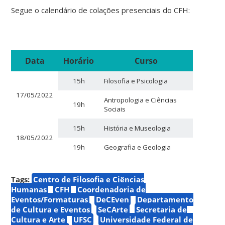
Segue o calendário de colações presenciais do CFH:
Data
Horário
Curso
15h
Filosofia e Psicologia
17/05/2022
Antropologia e Ciências
19h
Sociais
15h
História e Museologia
18/05/2022
19h
Geografia e Geologia
Tags:
Centro de Filosofia e Ciências
Humanas
CFH
Coordenadoria de
Eventos/Formaturas
DeCEven
Departamento
de Cultura e Eventos
SeCArte
Secretaria de
Cultura e Arte
UFSC
Universidade Federal de