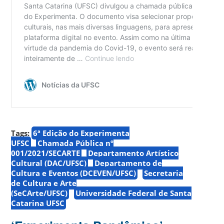
Tags:
6ª Edição do Experimenta
UFSC
Chamada Pública nº
001/2021/SECARTE
Departamento Artístico
Cultural (DAC/UFSC)
Departamento de
Cultura e Eventos (DCEVEN/UFSC)
Secretaria
de Cultura e Arte
(SeCArte/UFSC)
Universidade Federal de Santa
Catarina UFSC