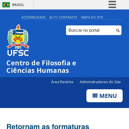
BRASIL
Simplifique!
ACESSIBILIDADE
ALTO CONTRASTE
MAPA DO SITE
Comunica BR
Participe
Acesso à informação
Legislação
Centro de Filosofia e
Canais
Ciências Humanas
Área Restrita
Administradores do Site
MENU
Retornam as formaturas