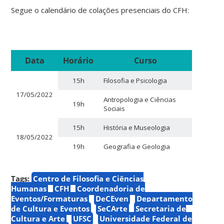
Segue o calendário de colações presenciais do CFH:
Data
Horário
Curso
15h
Filosofia e Psicologia
17/05/2022
Antropologia e Ciências
19h
Sociais
15h
História e Museologia
18/05/2022
19h
Geografia e Geologia
Tags:
Centro de Filosofia e Ciências
Humanas
CFH
Coordenadoria de
Eventos/Formaturas
DeCEven
Departamento
de Cultura e Eventos
SeCArte
Secretaria de
Cultura e Arte
UFSC
Universidade Federal de