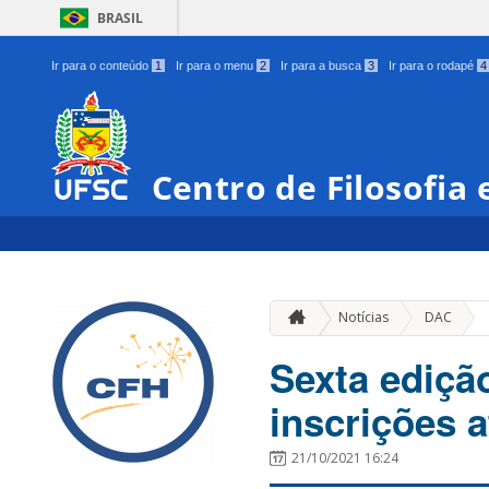
BRASIL
Ir para o conteúdo
1
Ir para o menu
2
Ir para a busca
3
Ir para o rodapé
4
Centro de Filosofia
»
Notícias
DAC
Sexta ediçã
inscrições 
21/10/2021 16:24