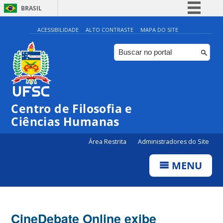
BRASIL
Simplifique!
ACESSIBILIDADE
ALTO CONTRASTE
MAPA DO SITE
Comunica BR
Participe
Acesso à informação
Legislação
Centro de Filosofia e
Canais
Ciências Humanas
Área Restrita
Administradores do Site
MENU
CineDebate Online exibe