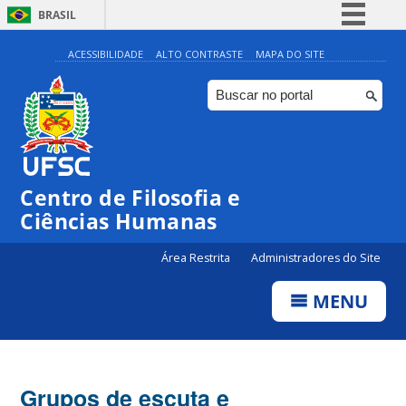
BRASIL
Simplifique!
ACESSIBILIDADE
ALTO CONTRASTE
MAPA DO SITE
Comunica BR
Participe
Acesso à informação
Legislação
Centro de Filosofia e
Canais
Ciências Humanas
Área Restrita
Administradores do Site
MENU
Grupos de escuta e