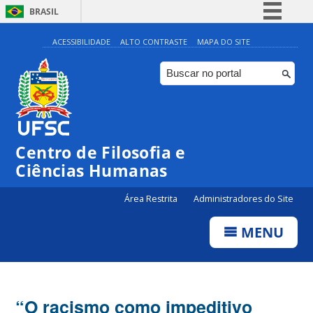
BRASIL
Simplifique!
ACESSIBILIDADE
ALTO CONTRASTE
MAPA DO SITE
Comunica BR
Participe
Acesso à informação
Legislação
Centro de Filosofia e
Canais
Ciências Humanas
Área Restrita
Administradores do Site
MENU
“O racismo como impeditivo