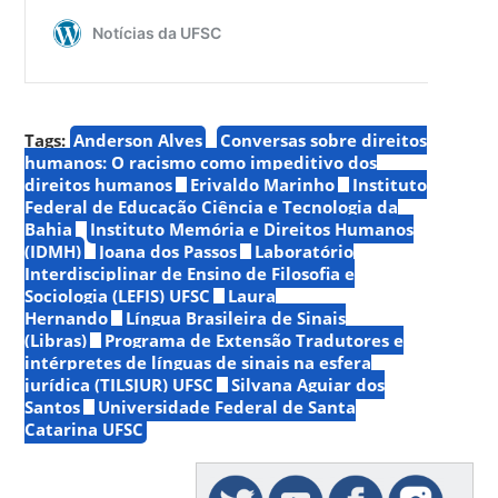
Tags:
Anderson Alves
Conversas sobre direitos
humanos: O racismo como impeditivo dos
direitos humanos
Erivaldo Marinho
Instituto
Federal de Educação Ciência e Tecnologia da
Bahia
Instituto Memória e Direitos Humanos
(IDMH)
Joana dos Passos
Laboratório
Interdisciplinar de Ensino de Filosofia e
Sociologia (LEFIS) UFSC
Laura
Hernando
Língua Brasileira de Sinais
(Libras)
Programa de Extensão Tradutores e
intérpretes de línguas de sinais na esfera
jurídica (TILSJUR) UFSC
Silvana Aguiar dos
Santos
Universidade Federal de Santa
Catarina UFSC