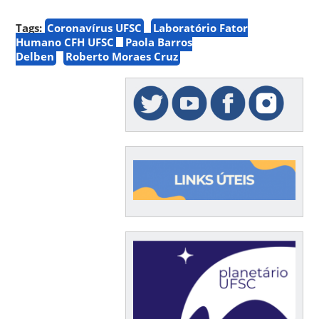
Tags:
Coronavírus UFSC
Laboratório Fator
Humano CFH UFSC
Paola Barros
Delben
Roberto Moraes Cruz