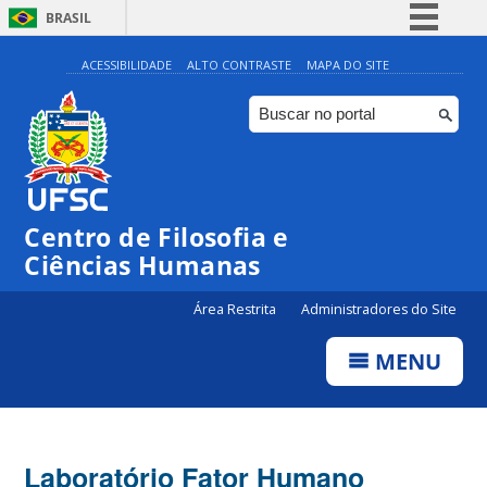
BRASIL
Simplifique!
ACESSIBILIDADE
ALTO CONTRASTE
MAPA DO SITE
Comunica BR
Participe
Acesso à informação
Legislação
Centro de Filosofia e
Canais
Ciências Humanas
Área Restrita
Administradores do Site
MENU
Laboratório Fator Humano