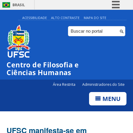
BRASIL
Simplifique!
ACESSIBILIDADE
ALTO CONTRASTE
MAPA DO SITE
Comunica BR
Participe
Acesso à informação
Legislação
Centro de Filosofia e
Canais
Ciências Humanas
Área Restrita
Administradores do Site
MENU
UFSC manifesta-se em