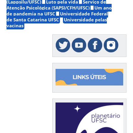
(Lappsilu/UFSC)
Luto pela vida
Serviço de
Atenção Psicológica (SAPSI/CFH/UFSC)
Um ano
de pandemia na UFSC
Universidade Federal
de Santa Catarina UFSC
Universidade pelas
vacinas