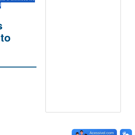
í
s
nto