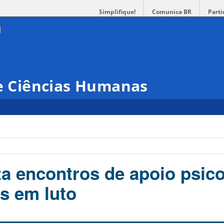
Simplifique!
Comunica BR
Parti
 e Ciências Humanas
za encontros de apoio psic
s em luto