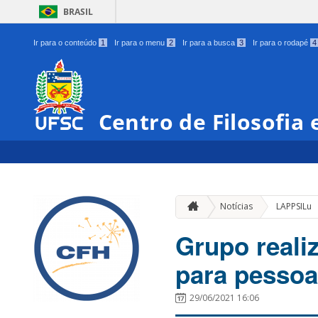
BRASIL
Ir para o conteúdo
1
Ir para o menu
2
Ir para a busca
3
Ir para o rodapé
4
Centro de Filosofia
Notícias
LAPPSILu
Grupo reali
para pessoa
29/06/2021 16:06