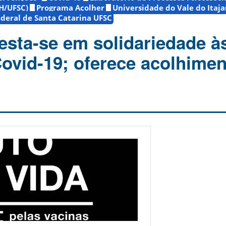
H/UFSC)
Programa Acolher
Universidade do Vale do Itaja
deral de Santa Catarina UFSC
sta-se em solidariedade à
Covid-19; oferece acolhime