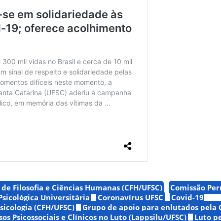
 de Filosofia e Ciências Humanas (CFH/UFSC)
Comissão Pe
icológica Universitária
Coronavírus UFSC
Covid-19
icologia (CFH/UFSC)
Grupo de apoio para enlutados pela 
os Psicossociais e Clínicos no Luto (Lappsilu/UFSC)
Luto p