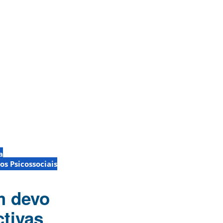
a
os Psicossociais
m devo
ctivas