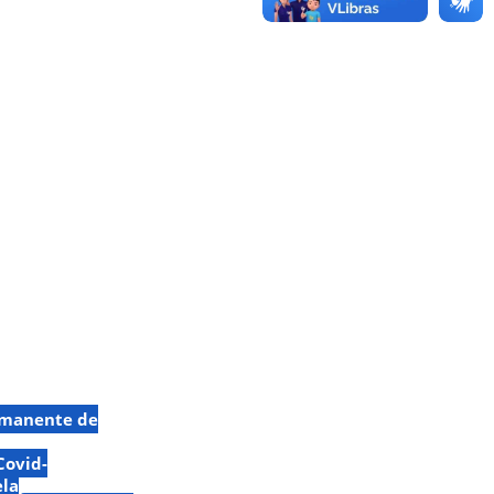
rmanente de
Covid-
ela