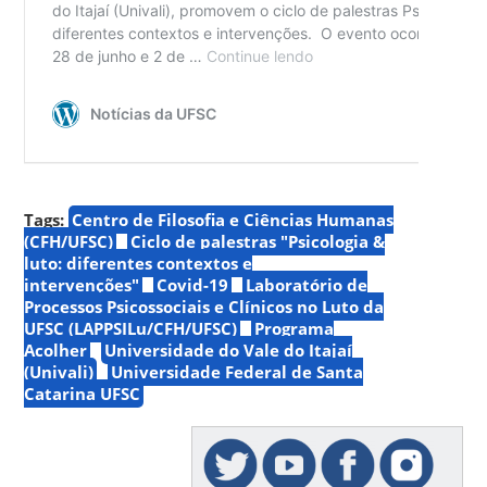
Tags:
Centro de Filosofia e Ciências Humanas
(CFH/UFSC)
Ciclo de palestras "Psicologia &
luto: diferentes contextos e
intervenções"
Covid-19
Laboratório de
Processos Psicossociais e Clínicos no Luto da
UFSC (LAPPSILu/CFH/UFSC)
Programa
Acolher
Universidade do Vale do Itajaí
(Univali)
Universidade Federal de Santa
Catarina UFSC