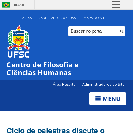
BRASIL
Simplifique!
ACESSIBILIDADE
ALTO CONTRASTE
MAPA DO SITE
Comunica BR
Participe
Acesso à informação
Legislação
Centro de Filosofia e
Canais
Ciências Humanas
Área Restrita
Administradores do Site
MENU
Ciclo de palestras discute o