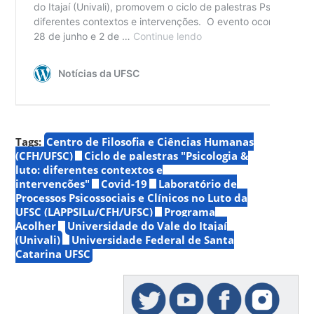
Tags:
Centro de Filosofia e Ciências Humanas
(CFH/UFSC)
Ciclo de palestras "Psicologia &
luto: diferentes contextos e
intervenções"
Covid-19
Laboratório de
Processos Psicossociais e Clínicos no Luto da
UFSC (LAPPSILu/CFH/UFSC)
Programa
Acolher
Universidade do Vale do Itajaí
(Univali)
Universidade Federal de Santa
Catarina UFSC