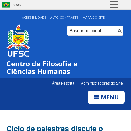
BRASIL
Simplifique!
ACESSIBILIDADE
ALTO CONTRASTE
MAPA DO SITE
Comunica BR
Participe
Acesso à informação
Legislação
Centro de Filosofia e
Canais
Ciências Humanas
Área Restrita
Administradores do Site
MENU
Ciclo de palestras discute o