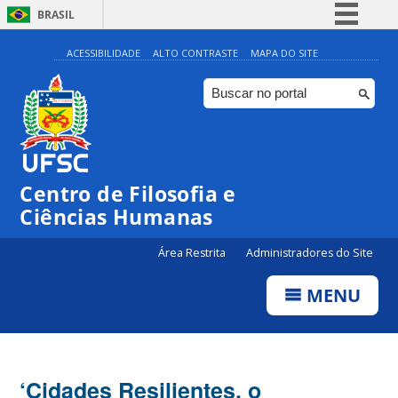
BRASIL
Simplifique!
ACESSIBILIDADE
ALTO CONTRASTE
MAPA DO SITE
Comunica BR
Participe
Acesso à informação
Legislação
Centro de Filosofia e
Canais
Ciências Humanas
Área Restrita
Administradores do Site
MENU
‘Cidades Resilientes, o