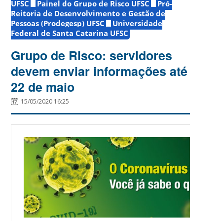
UFSC
Painel do Grupo de Risco UFSC
Pró-
Reitoria de Desenvolvimento e Gestão de
Pessoas (Prodegesp) UFSC
Universidade
Federal de Santa Catarina UFSC
Grupo de Risco: servidores
devem enviar informações até
22 de maio
15/05/2020 16:25