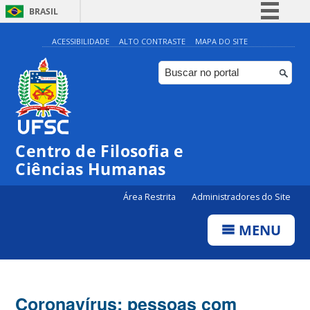
BRASIL
Simplifique!
ACESSIBILIDADE
ALTO CONTRASTE
MAPA DO SITE
Comunica BR
Participe
Acesso à informação
Legislação
Centro de Filosofia e
Canais
Ciências Humanas
Área Restrita
Administradores do Site
MENU
Coronavírus: pessoas com