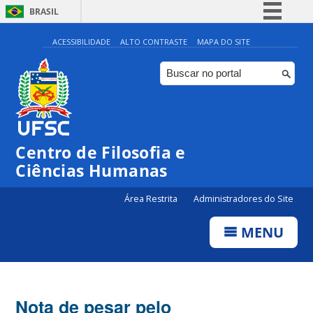
BRASIL
Simplifique!
ACESSIBILIDADE
ALTO CONTRASTE
MAPA DO SITE
Comunica BR
Participe
Acesso à informação
Legislação
Centro de Filosofia e
Canais
Ciências Humanas
Área Restrita
Administradores do Site
MENU
Nota de pesar pelo