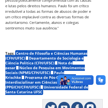
pessoa politicamente comprometida com as causas
e lutas pelos direitos humanos. Paulo foi um crítico
irredutível a todas as formas de abusos de poder e
um crítico implacável contra as diversas formas de
autoritarismo. Certamente, alunos e colegas
sentiremos muito sua ausência.”
Tags:
Centro de Filosofia e Ciências Humanas
(CFH/UFSC)
Departamento de Sociologia e
Ciência Política (CFH/UFSC)
Nota de
pesar
Núcleo de Pesquisa em Movimentos
Sociais (NPMS/CFH/UFSC)
Paulo
Krischke
Programa de Pós-Graduação
Interdisciplinar em Ciências Humanas
(PPGICH/CFH/UFSC)
Universidade Federal de
Santa Catarina UFSC