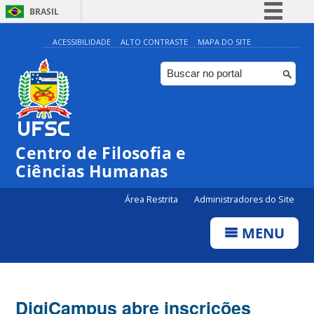
BRASIL
Simplifique!
ACESSIBILIDADE
ALTO CONTRASTE
MAPA DO SITE
Comunica BR
Participe
Acesso à informação
Legislação
Centro de Filosofia e
Canais
Ciências Humanas
Área Restrita
Administradores do Site
MENU
DigiCampus abre inscrições