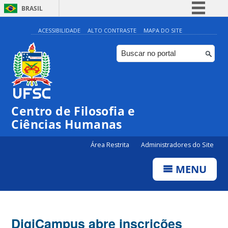
BRASIL
Simplifique!
ACESSIBILIDADE
ALTO CONTRASTE
MAPA DO SITE
Comunica BR
Participe
Acesso à informação
Legislação
Centro de Filosofia e
Canais
Ciências Humanas
Área Restrita
Administradores do Site
MENU
DigiCampus abre inscrições