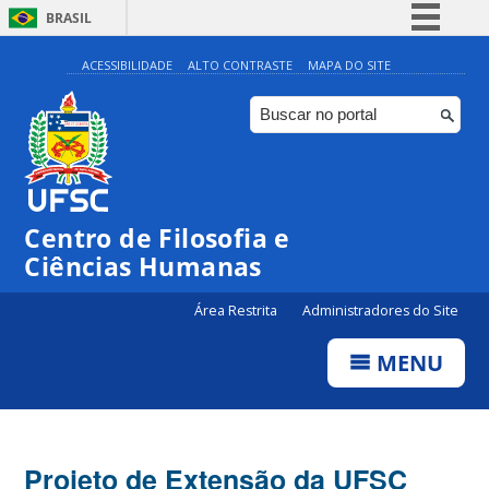
BRASIL
Simplifique!
ACESSIBILIDADE
ALTO CONTRASTE
MAPA DO SITE
Comunica BR
Participe
Acesso à informação
Legislação
Centro de Filosofia e
Canais
Ciências Humanas
Área Restrita
Administradores do Site
MENU
Projeto de Extensão da UFSC