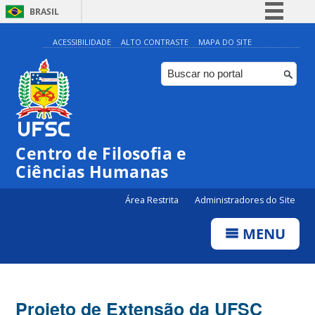
BRASIL
Simplifique!
ACESSIBILIDADE
ALTO CONTRASTE
MAPA DO SITE
Comunica BR
Participe
Acesso à informação
Legislação
Centro de Filosofia e
Canais
Ciências Humanas
Área Restrita
Administradores do Site
MENU
Projeto de Extensão da UFSC