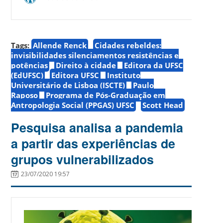
Tags:
Allende Renck
Cidades rebeldes:
invisibilidades silenciamentos resistências e
potências
Direito à cidade
Editora da UFSC
(EdUFSC)
Editora UFSC
Instituto
Universitário de Lisboa (ISCTE)
Paulo
Raposo
Programa de Pós-Graduação em
Antropologia Social (PPGAS) UFSC
Scott Head
Pesquisa analisa a pandemia
a partir das experiências de
grupos vulnerabilizados
23/07/2020 19:57