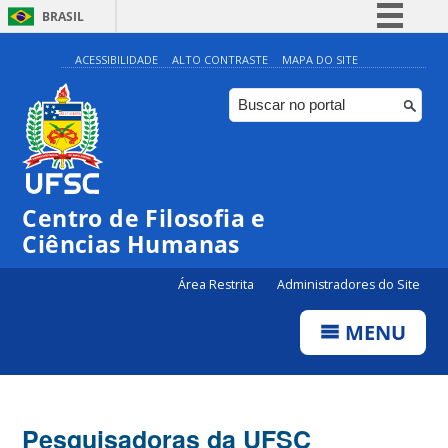
BRASIL
Simplifique!
ACESSIBILIDADE
ALTO CONTRASTE
MAPA DO SITE
Comunica BR
Participe
Acesso à informação
Legislação
Centro de Filosofia e
Canais
Ciências Humanas
Área Restrita
Administradores do Site
MENU
Pesquisadoras da UFSC