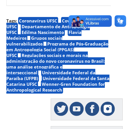
Tags:
Coronavírus UFSC
Covid-19
UFSC
Departamento de Antropologia
UFSC
Edilma Nascimento
Flavia
Medeiros
Grupos sociais
vulnerabilizados
Programa de Pós-Graduação
em Antropologia Social (PPGAS)
UFSC
Regulações sociais e morais na
administração do novo coronavírus no Brasil:
uma análise etnográfica e
interseccional
Universidade Federal da
Paraíba (UFPB)
Universidade Federal de Santa
Catarina UFSC
Wenner-Gren Foundation for
Anthropological Research