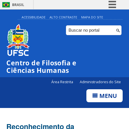
BRASIL
Simplifique!
ACESSIBILIDADE
ALTO CONTRASTE
MAPA DO SITE
Comunica BR
Participe
Acesso à informação
Legislação
Centro de Filosofia e
Canais
Ciências Humanas
Área Restrita
Administradores do Site
MENU
Reconhecimento da