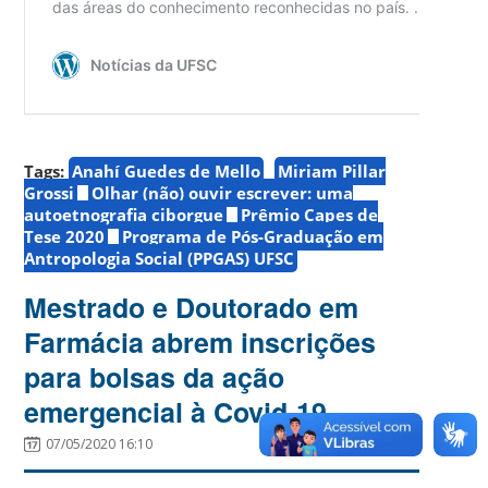
Tags:
Anahí Guedes de Mello
Miriam Pillar
Grossi
Olhar (não) ouvir escrever: uma
autoetnografia ciborgue
Prêmio Capes de
Tese 2020
Programa de Pós-Graduação em
Antropologia Social (PPGAS) UFSC
Mestrado e Doutorado em
Farmácia abrem inscrições
para bolsas da ação
emergencial à Covid-19
07/05/2020 16:10