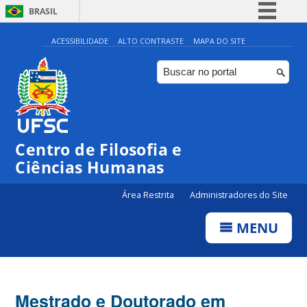
BRASIL
Simplifique!
ACESSIBILIDADE
ALTO CONTRASTE
MAPA DO SITE
Comunica BR
Participe
Acesso à informação
Legislação
Centro de Filosofia e
Canais
Ciências Humanas
Área Restrita
Administradores do Site
MENU
Mestrado e Doutorado em