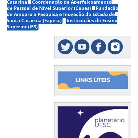
Catarina
Coordenação de Aperfeiçoamento
de Pessoal de Nível Superior (Capes)
Fundação
de Amparo à Pesquisa e Inovação do Estado de
Santa Catarina (Fapesc)
Instituições de Ensino
Superior (IES)