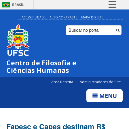
BRASIL
Simplifique!
ACESSIBILIDADE
ALTO CONTRASTE
MAPA DO SITE
Comunica BR
Participe
Acesso à informação
Legislação
Centro de Filosofia e
Canais
Ciências Humanas
Área Restrita
Administradores do Site
MENU
Fapesc e Capes destinam R$