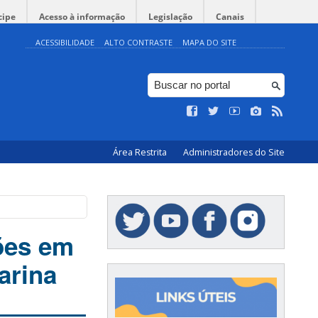
cipe
Acesso à informação
Legislação
Canais
ACESSIBILIDADE
ALTO CONTRASTE
MAPA DO SITE
Área Restrita
Administradores do Site
ões em
arina