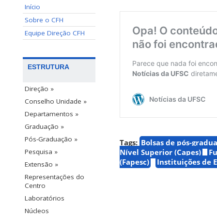
Início
Sobre o CFH
Equipe Direção CFH
ESTRUTURA
Direção »
Conselho Unidade »
Departamentos »
Graduação »
Pós-Graduação »
Tags:
Bolsas de pós-gradu
Nível Superior (Capes)
Fu
Pesquisa »
(Fapesc)
Instituições de E
Extensão »
Representações do
Centro
Laboratórios
Núcleos