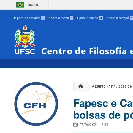
BRASIL
Ir para o conteúdo
1
Ir para o menu
2
Ir para a busca
3
Ir para o rodapé
4
Centro de Filosofia
Assunto: Instituições de 
Fapesc e Ca
bolsas de p
07/06/2021 18:53