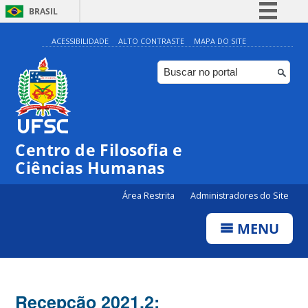
BRASIL
Simplifique!
ACESSIBILIDADE
ALTO CONTRASTE
MAPA DO SITE
Comunica BR
Participe
Acesso à informação
Legislação
Centro de Filosofia e
Canais
Ciências Humanas
Área Restrita
Administradores do Site
MENU
Recepção 2021.2: