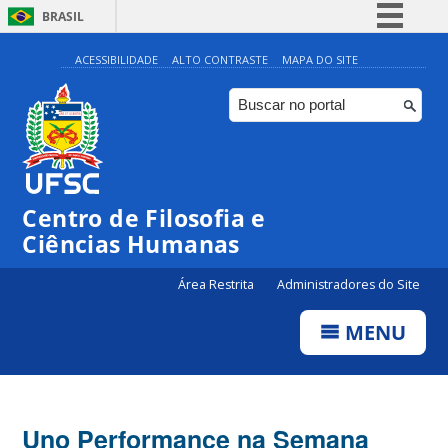
BRASIL
Simplifique!
ACESSIBILIDADE
ALTO CONTRASTE
MAPA DO SITE
Comunica BR
Participe
Acesso à informação
Legislação
Centro de Filosofia e
Canais
Ciências Humanas
Área Restrita
Administradores do Site
MENU
Uno Performance na Semana