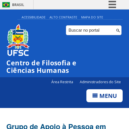
BRASIL
Simplifique!
ACESSIBILIDADE
ALTO CONTRASTE
MAPA DO SITE
Comunica BR
Participe
Acesso à informação
Legislação
Centro de Filosofia e
Canais
Ciências Humanas
Área Restrita
Administradores do Site
MENU
Grupo de Apoio à Pessoa em