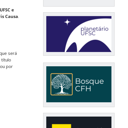
 UFSC
e
ris Causa
.
 que será
título
 ou por