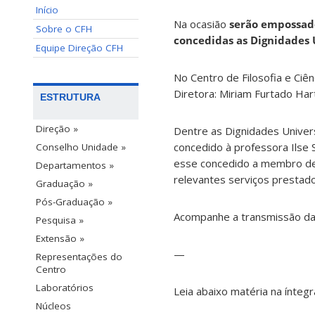
Início
Na ocasião
serão empossado
Sobre o CFH
concedidas as Dignidades U
Equipe Direção CFH
No Centro de Filosofia e Ci
Diretora: Miriam Furtado Hart
ESTRUTURA
Direção »
Dentre as Dignidades Univers
concedido à professora Ilse 
Conselho Unidade »
esse concedido a membro de 
Departamentos »
relevantes serviços prestados
Graduação »
Pós-Graduação »
Acompanhe a transmissão da
Pesquisa »
Extensão »
—
Representações do
Centro
Laboratórios
Leia abaixo matéria na íntegr
Núcleos