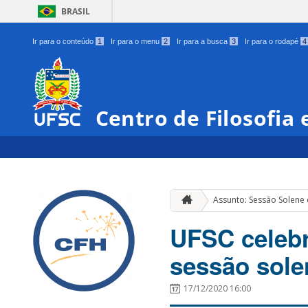
BRASIL
Ir para o conteúdo
1
Ir para o menu
2
Ir para a busca
3
Ir para o rodapé
4
Centro de Filosofia
Assunto: Sessão Solene 
UFSC celebr
sessão sole
17/12/2020 16:00