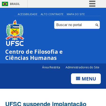
BRASIL
Simplifique!
ACESSIBILIDADE
ALTO CONTRASTE
MAPA DO SITE
Comunica BR
Participe
Acesso à informação
Legislação
Centro de Filosofia e
Canais
Ciências Humanas
Área Restrita
Administradores do Site
MENU
UFSC suspende implantação