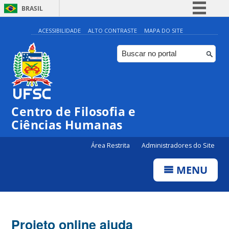
BRASIL
Simplifique!
ACESSIBILIDADE
ALTO CONTRASTE
MAPA DO SITE
Comunica BR
Participe
Acesso à informação
Legislação
Centro de Filosofia e
Canais
Ciências Humanas
Área Restrita
Administradores do Site
MENU
Projeto online ajuda