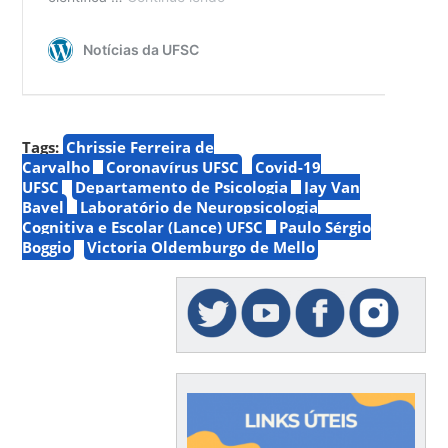
Tags:
Chrissie Ferreira de
Carvalho
Coronavírus UFSC
Covid-19
UFSC
Departamento de Psicologia
Jay Van
Bavel
Laboratório de Neuropsicologia
Cognitiva e Escolar (Lance) UFSC
Paulo Sérgio
Boggio
Victoria Oldemburgo de Mello