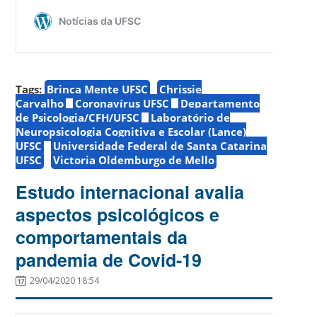
Tags:
Brinca Mente UFSC
Chrissie
Carvalho
Coronavírus UFSC
Departamento
de Psicologia/CFH/UFSC
Laboratório de
Neuropsicologia Cognitiva e Escolar (Lance)
UFSC
Universidade Federal de Santa Catarina
UFSC
Victoria Oldemburgo de Mello
Estudo internacional avalia
aspectos psicológicos e
comportamentais da
pandemia de Covid-19
29/04/2020 18:54