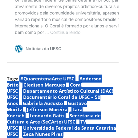
Tags:
#QuarentenaArte UFSC
Anderson
Brito
Cledison Marques
Coral
UFSC
Departamento Artístico Cultural (DAC)
UFSC
Documentário Coral da UFSC – 50
Anos
Gabriela Augusto
Gustavo
Moritz
Jefferson Moreira
Lara
Koerich
Leonardo Gatti
Secretaria de
Cultura e Arte (SeCArte) UFSC
TV
UFSC
Universidade Federal de Santa Catarina
UFSC
Zeca Nunes Pires