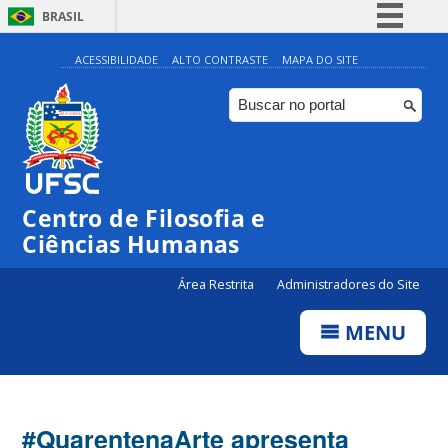
BRASIL
Simplifique!
ACESSIBILIDADE
ALTO CONTRASTE
MAPA DO SITE
Comunica BR
Participe
Acesso à informação
Legislação
Centro de Filosofia e
Canais
Ciências Humanas
Área Restrita
Administradores do Site
MENU
#QuarentenaArte apresenta